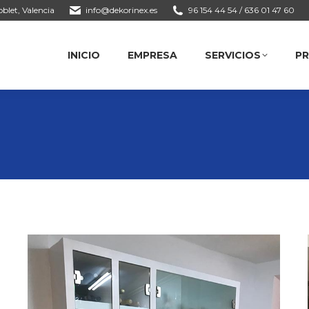
blet, Valencia
info@dekorinex.es
96 154 44 54 / 636 01 47 60
INICIO
EMPRESA
SERVICIOS
PROY
INICIO
EMPRESA
SERVICIOS
P