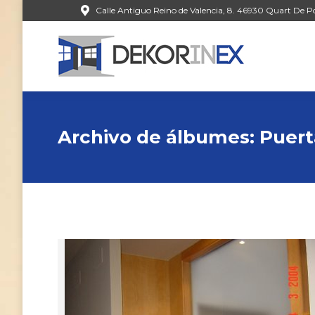
Calle Antiguo Reino de Valencia, 8. 46930 Quart De Po
Archivo de álbumes:
Puert