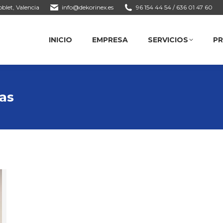
blet, Valencia
info@dekorinex.es
96 154 44 54 / 636 01 47 60
INICIO
EMPRESA
SERVICIOS
PROY
INICIO
EMPRESA
SERVICIOS
P
as